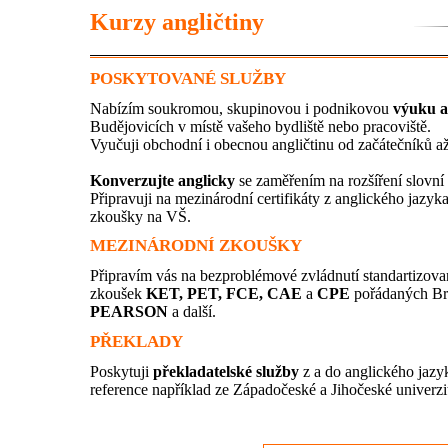
Kurzy angličtiny
POSKYTOVANÉ SLUŽBY
Nabízím soukromou, skupinovou i podnikovou
výuku a
Budějovicích v místě vašeho bydliště nebo pracoviště.
Vyučuji obchodní i obecnou angličtinu od začátečníků až
Konverzujte anglicky
se zaměřením na rozšíření slovní
Připravuji na mezinárodní certifikáty z anglického jazyka,
zkoušky na VŠ.
MEZINÁRODNÍ ZKOUŠKY
Připravím vás na bezproblémové zvládnutí standartizov
zkoušek
KET, PET, FCE, CAE
a
CPE
pořádaných Bri
PEARSON
a další.
PŘEKLADY
Poskytuji
překladatelské služby
z a do anglického jaz
reference například ze Západočeské a Jihočeské univerzi